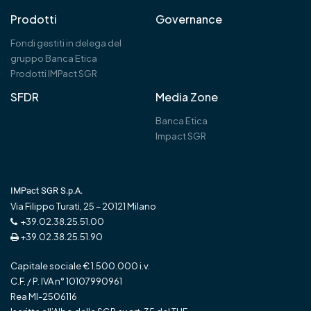
Prodotti
Governance
Fondi gestiti in delega del
gruppo Banca Etica
Prodotti IMPact SGR
SFDR
Media Zone
Banca Etica
Impact SGR
IMPact SGR S.p.A.
Via Filippo Turati, 25 – 20121 Milano
+39.02.38.25.51.00
+39.02.38.25.51.90
Capitale sociale € 1.500.000 i.v.
C.F. / P. IVA n° 10107990961
Rea MI-2506116