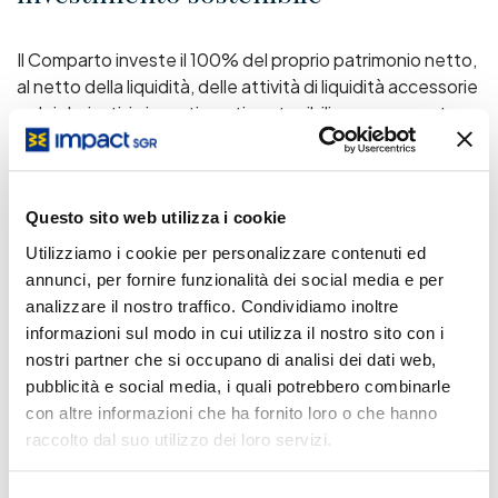
Il Comparto investe il 100% del proprio patrimonio netto,
al netto della liquidità, delle attività di liquidità accessorie
e dei derivati, in investimenti sostenibili, con una quota
minima del 10% in investimenti sostenibili con un
obiettivo sociale e del 30% in investimenti sostenibili con
un obiettivo ambientale. Affinché un investimento si
qualifichi come sostenibile con un obiettivo sociale,
Questo sito web utilizza i cookie
l'indicatore di performance dell'impatto sulla salute a
Utilizziamo i cookie per personalizzare contenuti ed
livello di investimento deve essere positivo. Affinché un
annunci, per fornire funzionalità dei social media e per
investimento possa essere considerato sostenibile con
analizzare il nostro traffico. Condividiamo inoltre
un obiettivo ambientale, è necessario che l'investimento
informazioni sul modo in cui utilizza il nostro sito con i
sia allineato alla tassonomia dell'UE o che la sua
nostri partner che si occupano di analisi dei dati web,
traiettoria di decarbonizzazione, calcolata in base ai
pubblicità e social media, i quali potrebbero combinarle
requisiti metodologici stabiliti nel Regolamento delegato
con altre informazioni che ha fornito loro o che hanno
(UE) 2020/1818 della Commissione, sia coerente con il
raccolto dal suo utilizzo dei loro servizi.
raggiungimento degli obiettivi dell'Accordo di Parigi e
della neutralità delle emissioni di carbonio entro il 2050.