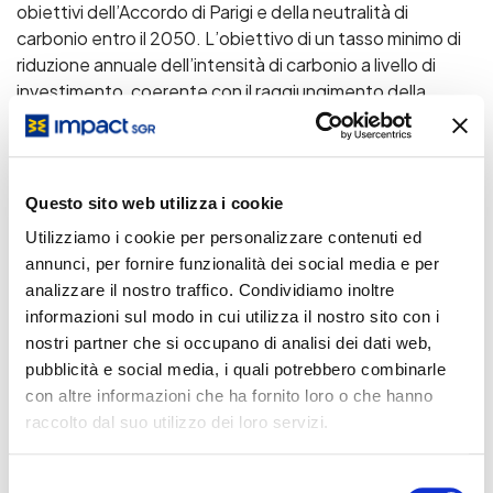
obiettivi dell’Accordo di Parigi e della neutralità di
carbonio entro il 2050. L’obiettivo di un tasso minimo di
riduzione annuale dell’intensità di carbonio a livello di
investimento, coerente con il raggiungimento della
neutralità delle emissioni di carbonio entro il 2050,
consente alla strategia di investimento di allocare il
capitale anche a favore di società che compiono sforzi
significativi per ridurre le emissioni di gas serra, svolgendo
Questo sito web utilizza i cookie
così un ruolo cruciale nel contribuire agli obiettivi di
Utilizziamo i cookie per personalizzare contenuti ed
riduzione delle emissioni di gas serra in termini assoluti,
annunci, per fornire funzionalità dei social media e per
pur non contribuendo di per sé agli obiettivi ambientali
analizzare il nostro traffico. Condividiamo inoltre
della tassonomia dell’UE; le società partecipate che
informazioni sul modo in cui utilizza il nostro sito con i
operano in settori ad alta intensità di carbonio sono
nostri partner che si occupano di analisi dei dati web,
particolarmente rilevanti a questo proposito. L’indice di
pubblicità e social media, i quali potrebbero combinarle
impatto netto a livello di portafoglio deve essere
con altre informazioni che ha fornito loro o che hanno
positivo. Affinché un investimento si qualifichi come
raccolto dal suo utilizzo dei loro servizi.
sostenibile per il Comparto, deve soddisfare almeno uno
dei seguenti criteri di selezione:
Selezione