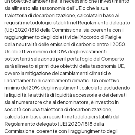
un obiettivo ambientale, è necessario che l’investimento
sia allineato alla tassonomia dell’UE o che la sua
traiettoria di decarbonizzazione, calcolata in base ai
requisiti metodologici stabiliti nel Regolamento delegato
(UE) 2020/1818 della Commissione, sia coerente con il
raggiungimento degli obiettivi dell’Accordo di Parigi e
della neutralità delle emissioni di carbonio entro il 2050.
Un obiettivo minimo del 10% degli investimenti
sottostanti selezionati per il portafoglio del Comparto
sarà allineato ai primi due obiettivi della tassonomia UE,
ovvero la mitigazione dei cambiamenti climatici e
l’adattamento ai cambiamenti climatici. Un obiettivo
minimo del 20% degli investimenti, calcolato escludendo
la liquidità, le attività di liquidità accessorie e dei derivati
sia al numeratore che al denominatore, è investito in
società con una traiettoria di decarbonizzazione,
calcolata in base ai requisiti metodologici stabiliti dal
Regolamento delegato (UE) 2020/1818 della
Commissione, coerente con il raggiungimento degli