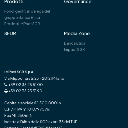
Prodotti
Governance
Fondi gestiti in delega del
gruppo Banca Etica
Prodotti IMPact SGR
SFDR
Media Zone
Banca Etica
Impact SGR
IMPact SGR S.p.A.
Via Filippo Turati, 25 – 20121 Milano
+39.02.38.25.51.00
+39.02.38.25.51.90
Capitale sociale € 1.500.000 i.v.
C.F. / P. IVA n° 10107990961
Rea MI-2506116
Iscritta all’Albo delle SGR ex art. 35 del TUF