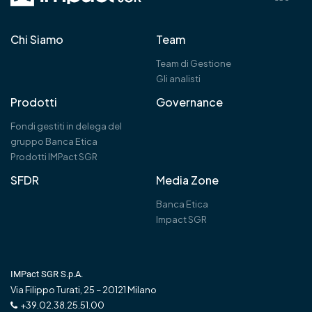
Chi Siamo
Team
Team di Gestione
Gli analisti
Prodotti
Governance
Fondi gestiti in delega del
gruppo Banca Etica
Prodotti IMPact SGR
SFDR
Media Zone
Banca Etica
Impact SGR
IMPact SGR S.p.A.
Via Filippo Turati, 25 – 20121 Milano
+39.02.38.25.51.00