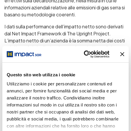
effettivi sulla decarbonizzazione, nella misura in cui le
informazioni aziendali relative alle emissioni di gas serra si
basano su metodologie coerenti.
I dati sulla performance dell’impatto netto sono derivati
dal Net Impact Framework di The Upright Project.
L’impatto netto di un’azienda è la somma netta dei costi
e dei benefici che l’azienda crea. I costi e i benefici
includono tutti i tipi di costi e benefici, comprese le
esternalità. Poiché l’impatto netto è una misura dei costi
e dei benefici, può anche essere definito come
Questo sito web utilizza i cookie
creazione di valore netto di un’azienda. Il modello di
impatto netto di Upright misura i costi e i benefici in
Utilizziamo i cookie per personalizzare contenuti ed
quattro dimensioni: ambiente, salute, società e
annunci, per fornire funzionalità dei social media e per
conoscenza. Esempi di costi sono, ad esempio, le
analizzare il nostro traffico. Condividiamo inoltre
emissioni di gas serra di una fabbrica di automobili,
informazioni sul modo in cui utilizza il nostro sito con i
l’utilizzo di manodopera altamente qualificata da parte di
nostri partner che si occupano di analisi dei dati web,
un’azienda informatica e i danni alla salute umana causati
pubblicità e social media, i quali potrebbero combinarle
dalle bevande zuccherate. Esempi di benefici sono, ad
con altre informazioni che ha fornito loro o che hanno