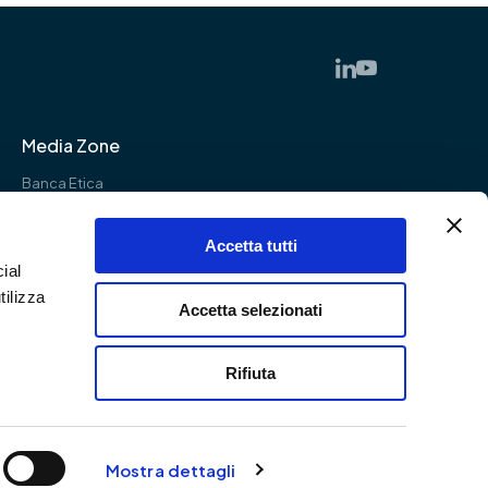
Media Zone
Banca Etica
Impact SGR
Accetta tutti
ial
tilizza
Accetta selezionati
Rifiuta
Mostra dettagli