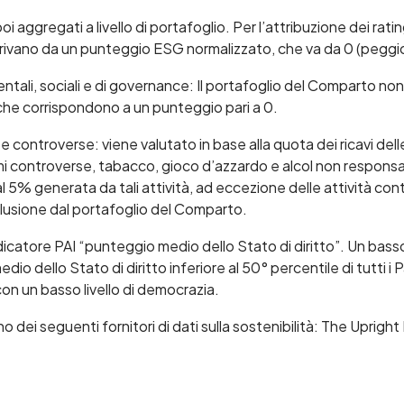
poi aggregati a livello di portafoglio. Per l’attribuzione dei ratin
derivano da un punteggio ESG normalizzato, che va da 0 (peggi
tali, sociali e di governance: Il portafoglio del Comparto non
 che corrispondono a un punteggio pari a 0.
 controverse: viene valutato in base alla quota dei ricavi dell
 armi controverse, tabacco, gioco d’azzardo e alcol non responsa
l 5% generata da tali attività, ad eccezione delle attività contr
clusione dal portafoglio del Comparto.
ndicatore PAI “punteggio medio dello Stato di diritto”. Un bas
dello Stato di diritto inferiore al 50° percentile di tutti i Paes
on un basso livello di democrazia.
 uno dei seguenti fornitori di dati sulla sostenibilità: The Upr