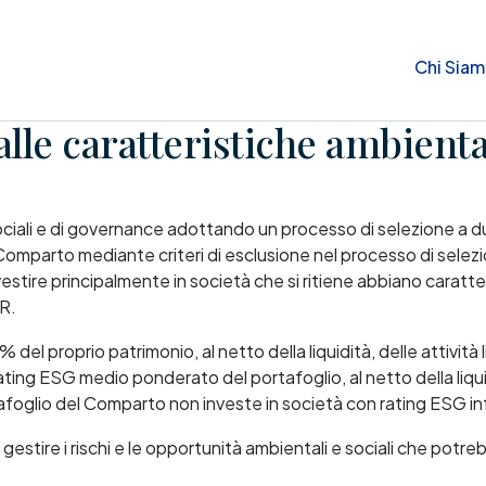
Chi Sia
lle caratteristiche ambiental
iali e di governance adottando un processo di selezione a due li
l Comparto mediante criteri di esclusione nel processo di selezio
investire principalmente in società che si ritiene abbiano cara
R.
el proprio patrimonio, al netto della liquidità, delle attività l
rating ESG medio ponderato del portafoglio, al netto della liquid
tafoglio del Comparto non investe in società con rating ESG in
 gestire i rischi e le opportunità ambientali e sociali che potre