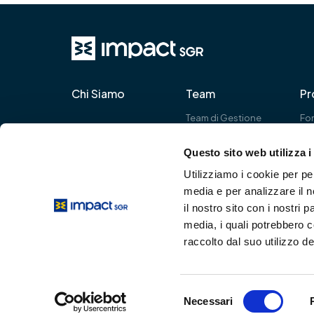
Chi Siamo
Team
Pr
Team di Gestione
Fon
Gli analisti
gr
Pro
Questo sito web utilizza i
Utilizziamo i cookie per pe
media e per analizzare il n
IMPact SGR S.p.A.
il nostro sito con i nostri 
Via Filippo Turati, 25 – 20121 Milano
+39.02.38.25.51.00
media, i quali potrebbero 
+39.02.38.25.51.90
raccolto dal suo utilizzo dei
Selezione
Necessari
Informativa Legale
Cookie e Privacy Policy
Whistleblowi
del