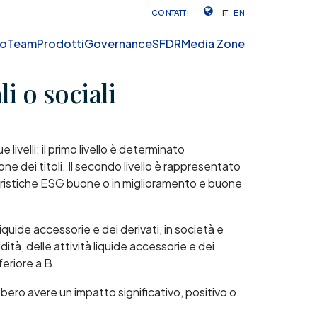
CONTATTI
IT
EN
mo
Team
Prodotti
Governance
SFDR
Media Zone
i o sociali
velli: il primo livello è determinato
ne dei titoli. Il secondo livello è rappresentato
tteristiche ESG buone o in miglioramento e buone
iquide accessorie e dei derivati, in società e
ità, delle attività liquide accessorie e dei
feriore a B.
bbero avere un impatto significativo, positivo o