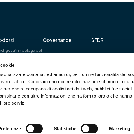
odotti
Governance
SFDR
di gestiti in delega del
uppo Banca Etica
dotti IMPact SGR
 cookie
rsonalizzare contenuti ed annunci, per fornire funzionalità dei soc
ostro traffico. Condividiamo inoltre informazioni sul modo in cui u
Capitale sociale € 1.500.000 i.v.
partner che si occupano di analisi dei dati web, pubblicità e social
C.F. / P. IVA n° 10107990961
Rea MI-2506116
combinarle con altre informazioni che ha fornito loro o che hanno
Iscritta all’Albo delle SGR ex art. 35 del TUF
 loro servizi.
Sezione Gestori di OICVM al nr. 61
Preferenze
Statistiche
Marketing
ng