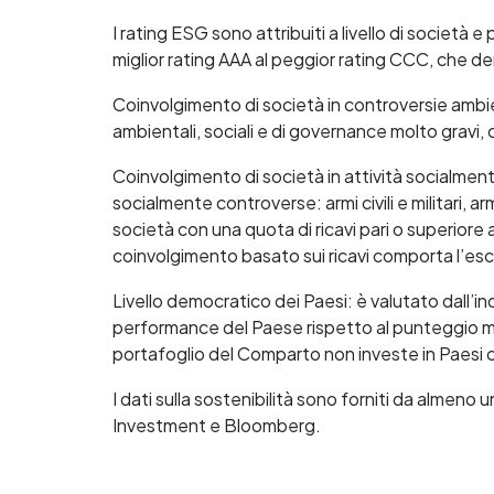
I rating ESG sono attribuiti a livello di società e 
miglior rating AAA al peggior rating CCC, che 
Coinvolgimento di società in controversie ambien
ambientali, sociali e di governance molto gravi,
Coinvolgimento di società in attività socialmente
socialmente controverse: armi civili e militari,
società con una quota di ricavi pari o superiore a
coinvolgimento basato sui ricavi comporta l’es
Livello democratico dei Paesi: è valutato dall’i
performance del Paese rispetto al punteggio medio 
portafoglio del Comparto non investe in Paesi c
I dati sulla sostenibilità sono forniti da almeno
Investment e Bloomberg.