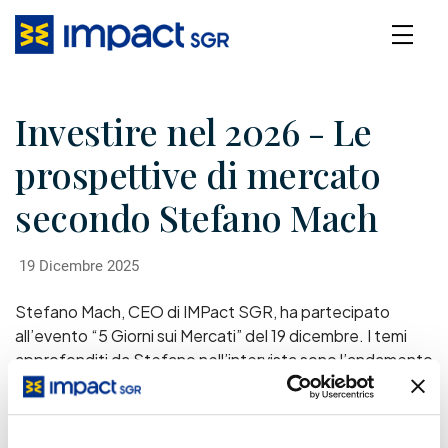
Investire nel 2026 - Le
prospettive di mercato
secondo Stefano Mach
19 Dicembre 2025
Stefano Mach, CEO di IMPact SGR, ha partecipato
all’evento “5 Giorni sui Mercati” del 19 dicembre. I temi
approfonditi da Stefano nell’intervista sono l’andamento
dei mercati nel 2025, lo scenario macroeconomico e di
politica monetaria globale e le strategie di investimento
nei mercati azionari e obbligazionari italiani, europei e