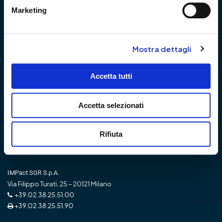
Chi Siamo
Team
Marketing
Team di Gestione
Gli analisti
Mostra dettagli
Prodotti
Governance
Fondi gestiti in delega del
Accetta tutti
gruppo Banca Etica
Prodotti IMPact SGR
SFDR
Media Zone
Accetta selezionati
Banca Etica
Impact SGR
Rifiuta
IMPact SGR S.p.A.
Via Filippo Turati, 25 – 20121 Milano
+39.02.38.25.51.00
+39.02.38.25.51.90