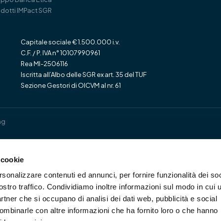
dotti IMPact SGR
Capitale sociale € 1.500.000 i.v.
C.F. / P. IVA n° 10107990961
Rea MI-2506116
Iscritta all’Albo delle SGR ex art. 35 del TUF
Sezione Gestori di OICVM al nr. 61
ng
 cookie
rsonalizzare contenuti ed annunci, per fornire funzionalità dei soc
ostro traffico. Condividiamo inoltre informazioni sul modo in cui u
partner che si occupano di analisi dei dati web, pubblicità e social
combinarle con altre informazioni che ha fornito loro o che hanno