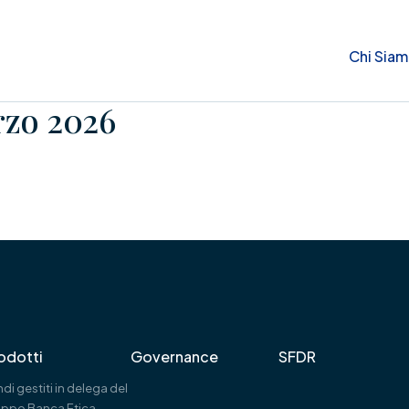
Chi Sia
rzo 2026
odotti
Governance
SFDR
di gestiti in delega del
uppo Banca Etica