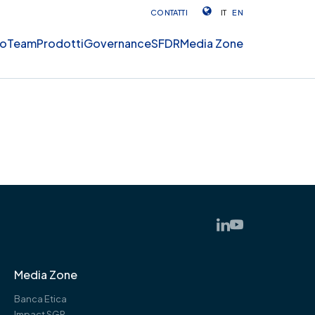
CONTATTI
IT
EN
mo
Team
Prodotti
Governance
SFDR
Media Zone
Media Zone
Banca Etica
Impact SGR