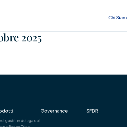
Chi Sia
obre 2025
odotti
Governance
SFDR
di gestiti in delega del
uppo Banca Etica