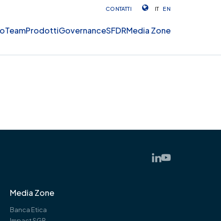
CONTATTI
IT
EN
mo
Team
Prodotti
Governance
SFDR
Media Zone
Media Zone
Banca Etica
Impact SGR