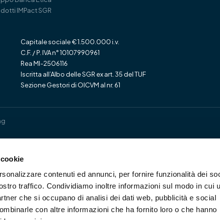
dotti IMPact SGR
Capitale sociale € 1.500.000 i.v.
C.F. / P. IVA n° 10107990961
Rea MI-2506116
Iscritta all’Albo delle SGR ex art. 35 del TUF
Sezione Gestori di OICVM al nr. 61
ng
 cookie
rsonalizzare contenuti ed annunci, per fornire funzionalità dei soc
ostro traffico. Condividiamo inoltre informazioni sul modo in cui u
partner che si occupano di analisi dei dati web, pubblicità e social
combinarle con altre informazioni che ha fornito loro o che hanno