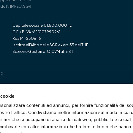
dotti IMPact SGR
Capitale sociale € 1.500.000 i.v.
C.F. / P. IVA n° 10107990961
Rea MI-2506116
Iscritta all’Albo delle SGR ex art. 35 del TUF
Sezione Gestori di OICVM al nr. 61
ng
 cookie
rsonalizzare contenuti ed annunci, per fornire funzionalità dei soc
ostro traffico. Condividiamo inoltre informazioni sul modo in cui u
partner che si occupano di analisi dei dati web, pubblicità e social
combinarle con altre informazioni che ha fornito loro o che hanno