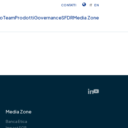
CONTATTI
IT
EN
mo
Team
Prodotti
Governance
SFDR
Media Zone
Media Zone
Banca Etica
Impact SGR