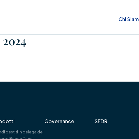
Chi Sia
o 2024
odotti
Governance
SFDR
di gestiti in delega del
uppo Banca Etica