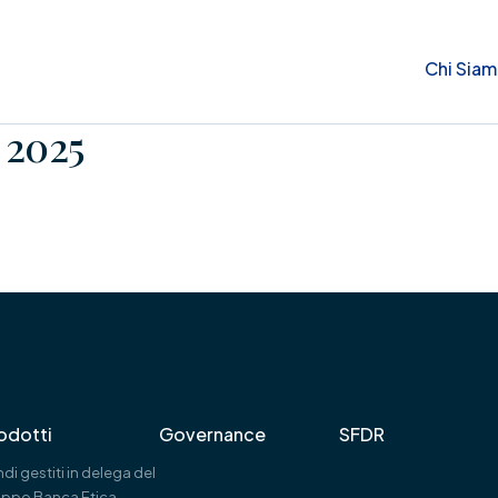
Chi Sia
 2025
odotti
Governance
SFDR
di gestiti in delega del
uppo Banca Etica