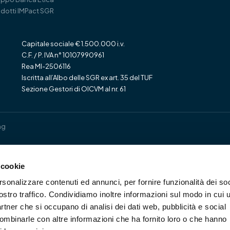
dotti IMPact SGR
Capitale sociale € 1.500.000 i.v.
C.F. / P. IVA n° 10107990961
Rea MI-2506116
Iscritta all’Albo delle SGR ex art. 35 del TUF
Sezione Gestori di OICVM al nr. 61
ng
 cookie
rsonalizzare contenuti ed annunci, per fornire funzionalità dei soc
ostro traffico. Condividiamo inoltre informazioni sul modo in cui u
partner che si occupano di analisi dei dati web, pubblicità e social
combinarle con altre informazioni che ha fornito loro o che hanno