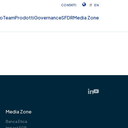
CONTATTI
IT
EN
mo
Team
Prodotti
Governance
SFDR
Media Zone
Media Zone
Banca Etica
Impact SGR