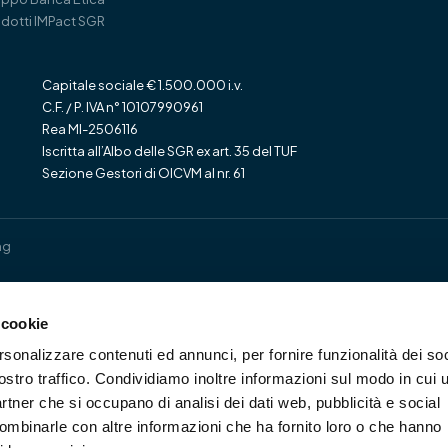
dotti IMPact SGR
Capitale sociale € 1.500.000 i.v.
C.F. / P. IVA n° 10107990961
Rea MI-2506116
Iscritta all’Albo delle SGR ex art. 35 del TUF
Sezione Gestori di OICVM al nr. 61
ng
 cookie
rsonalizzare contenuti ed annunci, per fornire funzionalità dei soc
ostro traffico. Condividiamo inoltre informazioni sul modo in cui u
partner che si occupano di analisi dei dati web, pubblicità e social
combinarle con altre informazioni che ha fornito loro o che hanno