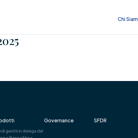
Chi Sia
2025
odotti
Governance
SFDR
di gestiti in delega del
uppo Banca Etica