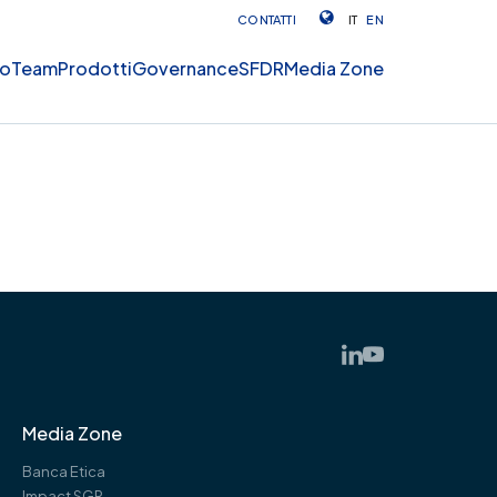
CONTATTI
IT
EN
mo
Team
Prodotti
Governance
SFDR
Media Zone
Media Zone
Banca Etica
Impact SGR