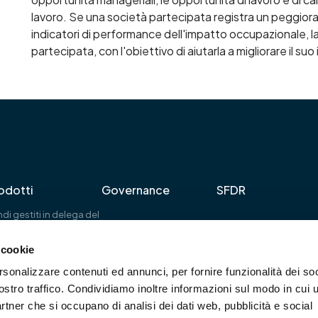
lavoro. Se una società partecipata registra un peggio
indicatori di performance dell'impatto occupazionale, l
partecipata, con l'obiettivo di aiutarla a migliorare il 
odotti
Governance
SFDR
di gestiti in delega del
uppo Banca Etica
dotti IMPact SGR
 cookie
rsonalizzare contenuti ed annunci, per fornire funzionalità dei soc
ostro traffico. Condividiamo inoltre informazioni sul modo in cui u
Capitale sociale € 1.500.000 i.v.
partner che si occupano di analisi dei dati web, pubblicità e social
C.F. / P. IVA n° 10107990961