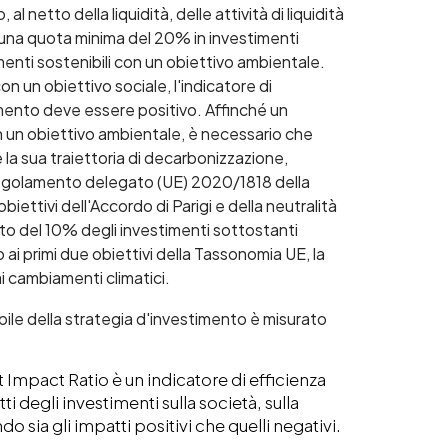
l netto della liquidità, delle attività di liquidità
on una quota minima del 20% in investimenti
menti sostenibili con un obiettivo ambientale.
on un obiettivo sociale, l'indicatore di
timento deve essere positivo. Affinché un
 un obiettivo ambientale, è necessario che
e la sua traiettoria di decarbonizzazione,
l Regolamento delegato (UE) 2020/1818 della
ettivi dell'Accordo di Parigi e della neutralità
ato del 10% degli investimenti sottostanti
 ai primi due obiettivi della Tassonomia UE, la
i cambiamenti climatici.
bile della strategia d'investimento è misurato
t Impact Ratio è un indicatore di efficienza
 degli investimenti sulla società, sulla
 sia gli impatti positivi che quelli negativi.