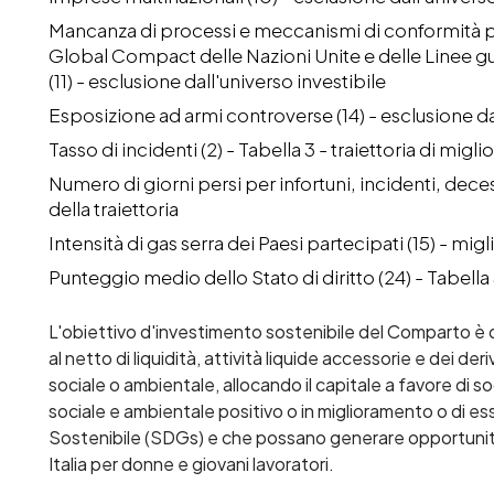
Mancanza di processi e meccanismi di conformità per
Global Compact delle Nazioni Unite e delle Linee gu
(11) - esclusione dall'universo investibile
Esposizione ad armi controverse (14) - esclusione dal
Tasso di incidenti (2) - Tabella 3 - traiettoria di mig
Numero di giorni persi per infortuni, incidenti, deces
della traiettoria
Intensità di gas serra dei Paesi partecipati (15) - mig
Punteggio medio dello Stato di diritto (24) - Tabella 
L'obiettivo d'investimento sostenibile del Comparto è qu
al netto di liquidità, attività liquide accessorie e dei deri
sociale o ambientale, allocando il capitale a favore di 
sociale e ambientale positivo o in miglioramento o di esse
Sostenibile (SDGs) e che possano generare opportunità di
Italia per donne e giovani lavoratori.