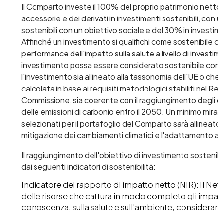
Il Comparto investe il 100% del proprio patrimonio netto, a
accessorie e dei derivati in investimenti sostenibili, c
sostenibili con un obiettivo sociale e del 30% in investi
Affinché un investimento si qualifichi come sostenibile c
performance dell'impatto sulla salute a livello di inves
investimento possa essere considerato sostenibile con
l'investimento sia allineato alla tassonomia dell'UE o ch
calcolata in base ai requisiti metodologici stabiliti ne
Commissione, sia coerente con il raggiungimento degli obi
delle emissioni di carbonio entro il 2050. Un minimo mir
selezionati per il portafoglio del Comparto sarà allineato
mitigazione dei cambiamenti climatici e l'adattamento a
Il raggiungimento dell'obiettivo di investimento sosteni
dai seguenti indicatori di sostenibilità:
Indicatore del rapporto di impatto netto (NIR): Il Ne
delle risorse che cattura in modo completo gli impatti
conoscenza, sulla salute e sull'ambiente, considerando