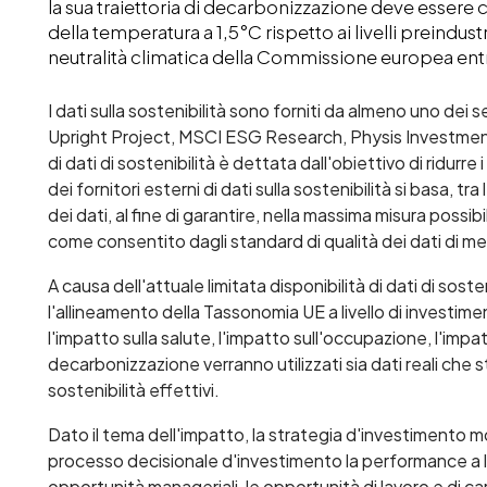
la sua traiettoria di decarbonizzazione deve essere 
della temperatura a 1,5°C rispetto ai livelli preindust
neutralità climatica della Commissione europea entr
I dati sulla sostenibilità sono forniti da almeno uno dei se
Upright Project, MSCI ESG Research, Physis Investment 
di dati di sostenibilità è dettata dall'obiettivo di ridurre
dei fornitori esterni di dati sulla sostenibilità si basa, tra 
dei dati, al fine di garantire, nella massima misura possibil
come consentito dagli standard di qualità dei dati di m
A causa dell'attuale limitata disponibilità di dati di sost
l'allineamento della Tassonomia UE a livello di investim
l'impatto sulla salute, l'impatto sull'occupazione, l'imp
decarbonizzazione verranno utilizzati sia dati reali che st
sostenibilità effettivi.
Dato il tema dell'impatto, la strategia d'investimento 
processo decisionale d'investimento la performance a li
opportunità manageriali, le opportunità di lavoro e di carr