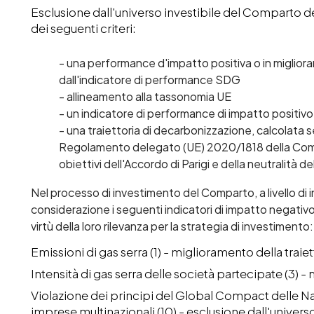
Esclusione dall'universo investibile del Comparto 
dei seguenti criteri:
- una performance d'impatto positiva o in miglior
dall'indicatore di performance SDG
- allineamento alla tassonomia UE
- un indicatore di performance di impatto positivo 
- una traiettoria di decarbonizzazione, calcolata se
Regolamento delegato (UE) 2020/1818 della Comm
obiettivi dell'Accordo di Parigi e della neutralità d
Nel processo di investimento del Comparto, a livello di 
considerazione i seguenti indicatori di impatto negativo 
virtù della loro rilevanza per la strategia di investimento:
Emissioni di gas serra (1) - miglioramento della traiet
Intensità di gas serra delle società partecipate (3) -
Violazione dei principi del Global Compact delle Na
imprese multinazionali (10) - esclusione dall'universo