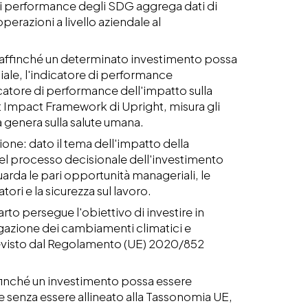
di performance degli SDG aggrega dati di
perazioni a livello aziendale al
: affinché un determinato investimento possa
iale, l'indicatore di performance
icatore di performance dell'impatto sulla
et Impact Framework di Upright, misura gli
a genera sulla salute umana.
one: dato il tema dell'impatto della
nel processo decisionale dell'investimento
uarda le pari opportunità manageriali, le
tori e la sicurezza sul lavoro.
to persegue l'obiettivo di investire in
igazione dei cambiamenti climatici e
revisto dal Regolamento (UE) 2020/852
ffinché un investimento possa essere
 senza essere allineato alla Tassonomia UE,