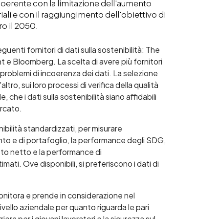
coerente con la limitazione dell'aumento
riali e con il raggiungimento dell'obiettivo di
o il 2050.
guenti fornitori di dati sulla sostenibilità: The
e Bloomberg. La scelta di avere più fornitori
 i problemi di incoerenza dei dati. La selezione
l'altro, sui loro processi di verifica della qualità
e, che i dati sulla sostenibilità siano affidabili
ercato.
enibilità standardizzati, per misurare
ento e di portafoglio, la performance degli SDG,
atto netto e la performance di
imati. Ove disponibili, si preferiscono i dati di
monitora e prende in considerazione nel
vello aziendale per quanto riguarda le pari
iera per i giovani lavoratori e la sicurezza sul