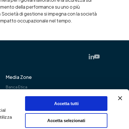
ramento della performance su uno o più
a Società di gestione si impegna con la società
suo impatto occupazionale nel tempo.
Media Zone
Banca Etica
Impact SGR
Accetta tutti
ial
tilizza
Accetta selezionati