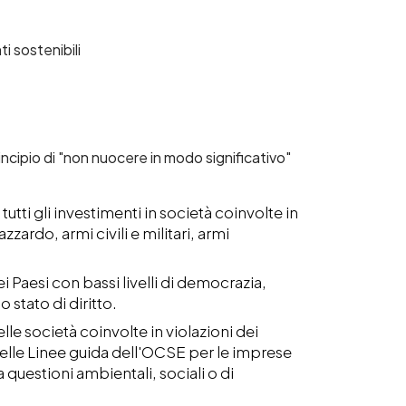
i sostenibili
rincipio di "non nuocere in modo significativo"
utti gli investimenti in società coinvolte in
ardo, armi civili e militari, armi
 Paesi con bassi livelli di democrazia,
 stato di diritto.
le società coinvolte in violazioni dei
elle Linee guida dell'OCSE per le imprese
a questioni ambientali, sociali o di