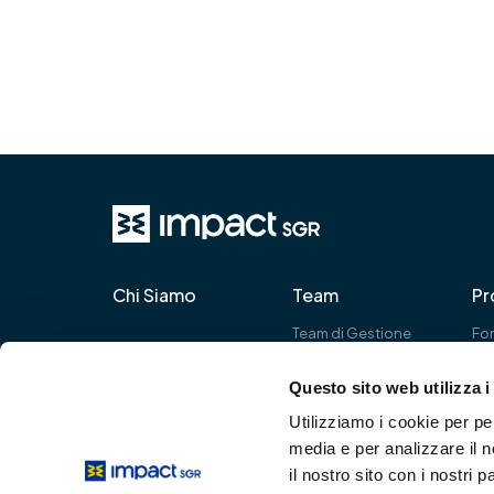
Chi Siamo
Team
Pr
Team di Gestione
Fon
Gli analisti
gr
Pro
Questo sito web utilizza i
Utilizziamo i cookie per pe
media e per analizzare il n
IMPact SGR S.p.A.
il nostro sito con i nostri 
Via Filippo Turati, 25 – 20121 Milano