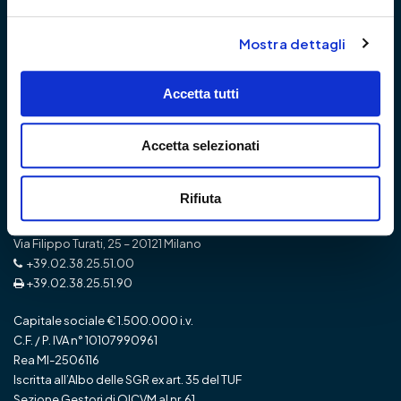
Prodotti
Governance
Fondi gestiti in delega del
Mostra dettagli
gruppo Banca Etica
Prodotti IMPact SGR
Accetta tutti
SFDR
Media Zone
Banca Etica
Accetta selezionati
Impact SGR
Rifiuta
IMPact SGR S.p.A.
Via Filippo Turati, 25 – 20121 Milano
+39.02.38.25.51.00
+39.02.38.25.51.90
Capitale sociale € 1.500.000 i.v.
C.F. / P. IVA n° 10107990961
Rea MI-2506116
Iscritta all’Albo delle SGR ex art. 35 del TUF
Sezione Gestori di OICVM al nr. 61