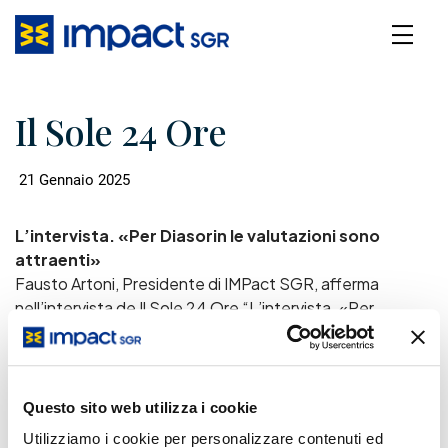
Il Sole 24 Ore
21 Gennaio 2025
L’intervista. «Per Diasorin le valutazioni sono
attraenti»
Fausto Artoni, Presidente di IMPact SGR, afferma
nell’intervista de Il Sole 24 Ore “L’intervista. «Per
Diasorin le valutazioni sono attraenti»” che: “Con le
attuali previsioni il rapporto prezzo/utili del mercato è
circa 10, a sconto del 20% rispetto alle medie storiche, e
il livello medio di dividendi attesi è di circa il 5 per cento.
Questo sito web utilizza i cookie
Inoltre, all’interno dell’Europa, il nostro Paese è percepito
Utilizziamo i cookie per personalizzare contenuti ed