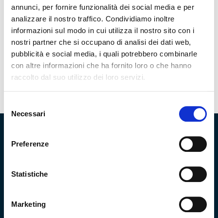
come politicamente stabile a differenza di altri importanti
annunci, per fornire funzionalità dei social media e per
Paesi alle prese con difficili situazioni interne. Vale la pena
analizzare il nostro traffico. Condividiamo inoltre
ricordare che il rapporto prezzo/utili dell’indice Euro-
informazioni sul modo in cui utilizza il nostro sito con i
Stoxx 600 è…
nostri partner che si occupano di analisi dei dati web,
pubblicità e social media, i quali potrebbero combinarle
con altre informazioni che ha fornito loro o che hanno
Torna all'indice
raccolto dal suo utilizzo dei loro servizi.
Selezione
Necessari
del
consenso
Preferenze
Statistiche
Chi Siamo
Team
Team di Gestione
Gli analisti
Marketing