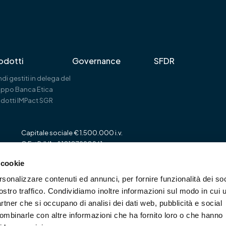
odotti
Governance
SFDR
di gestiti in delega del
uppo Banca Etica
dotti IMPact SGR
Capitale sociale € 1.500.000 i.v.
C.F. / P. IVA n° 10107990961
Rea MI-2506116
 cookie
Iscritta all’Albo delle SGR ex art. 35 del TUF
Sezione Gestori di OICVM al nr. 61
rsonalizzare contenuti ed annunci, per fornire funzionalità dei soc
ostro traffico. Condividiamo inoltre informazioni sul modo in cui u
partner che si occupano di analisi dei dati web, pubblicità e social
ng
combinarle con altre informazioni che ha fornito loro o che hanno