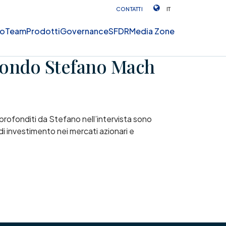
CONTATTI
IT
mo
Team
Prodotti
Governance
SFDR
Media Zone
econdo Stefano Mach
profonditi da Stefano nell’intervista sono
i investimento nei mercati azionari e