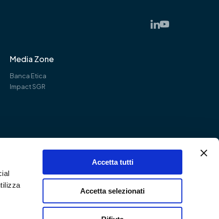
Media Zone
Banca Etica
Impact SGR
Accetta tutti
ial
tilizza
Accetta selezionati