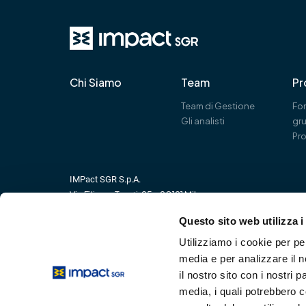
Chi Siamo
Team
Pr
Team di Gestione
Fon
Gli analisti
gr
Pro
IMPact SGR S.p.A.
Via Filippo Turati, 25 – 20121 Milano
+39.02.38.25.51.00
Questo sito web utilizza i
+39.02.38.25.51.90
Utilizziamo i cookie per pe
media e per analizzare il n
il nostro sito con i nostri 
Informativa Legale
Cookie e Privacy Policy
Whistleblowi
media, i quali potrebbero 