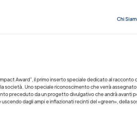
Chi Sia
act Award”, il primo inserto speciale dedicato al racconto de
alla società. Uno speciale riconoscimento che verrà assegnat
vento preceduto da un progetto divulgativo che andrà avanti 
scendo dagli ampi e inflazionati recinti del «green», della sos