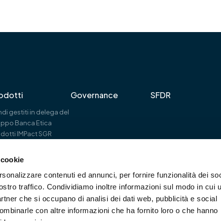
odotti
Governance
SFDR
di gestiti in delega del
uppo Banca Etica
dotti IMPact SGR
 cookie
Capitale sociale € 1.500.000 i.v.
rsonalizzare contenuti ed annunci, per fornire funzionalità dei soc
C.F. / P. IVA n° 10107990961
ostro traffico. Condividiamo inoltre informazioni sul modo in cui u
Rea MI-2506116
Iscritta all’Albo delle SGR ex art. 35 del TUF
partner che si occupano di analisi dei dati web, pubblicità e social
Sezione Gestori di OICVM al nr. 61
combinarle con altre informazioni che ha fornito loro o che hanno