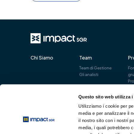
Chi Siamo
Team
Pr
Team di Gestione
Fon
Gli analisti
gr
Pro
Questo sito web utilizza i
IMPact SGR S.p.A.
Utilizziamo i cookie per pe
Via Filippo Turati, 25 – 20121 Milano
media e per analizzare il n
+39.02.38.25.51.00
+39.02.38.25.51.90
il nostro sito con i nostri 
media, i quali potrebbero 