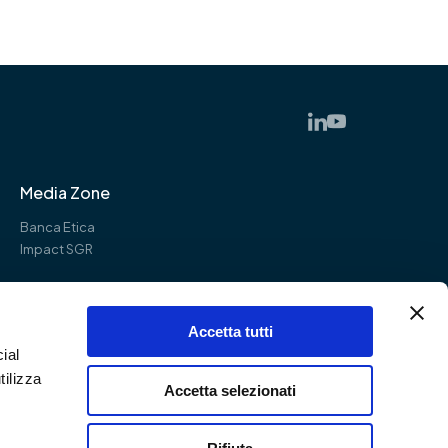
Media Zone
Banca Etica
Impact SGR
Accetta tutti
ial
tilizza
Accetta selezionati