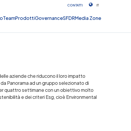
CONTATTI
IT
mo
Team
Prodotti
Governance
SFDR
Media Zone
lle aziende che riducono il loro impatto
o da Panorama ad un gruppo selezionato di
per quattro settimane con un obiettivo molto
tenibilità e dei criteri Esg, cioè Environmental